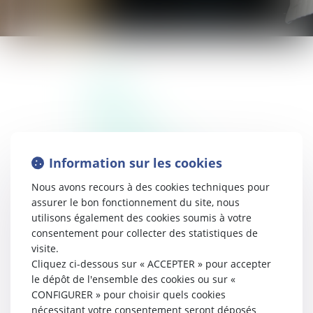
Accueil
Cabinet
Présentation
Compétences
Droit de la famille
Information sur les cookies
Droit social
Nous avons recours à des cookies techniques pour
Droit commercial
assurer le bon fonctionnement du site, nous
Droit civil général
utilisons également des cookies soumis à votre
Droit pénal
consentement pour collecter des statistiques de
Honoraires
visite.
Actualités
Cliquez ci-dessous sur « ACCEPTER » pour accepter
le dépôt de l'ensemble des cookies ou sur «
Contactez nous
CONFIGURER » pour choisir quels cookies
Politique de cookies
nécessitant votre consentement seront déposés